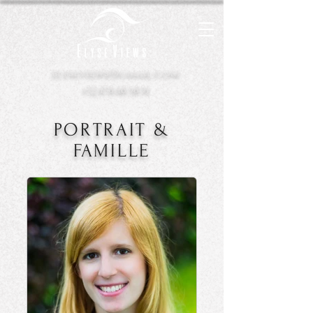
elyseviews@gmail.com
+32.478.48.58.91
PORTRAIT &
FAMILLE